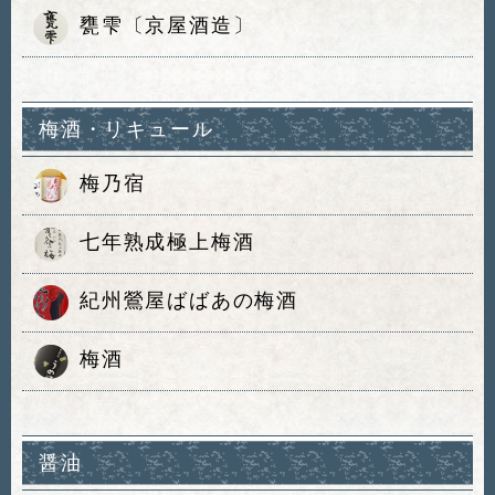
甕雫〔京屋酒造〕
梅酒・リキュール
梅乃宿
七年熟成極上梅酒
紀州鶯屋ばばあの梅酒
梅酒
醤油