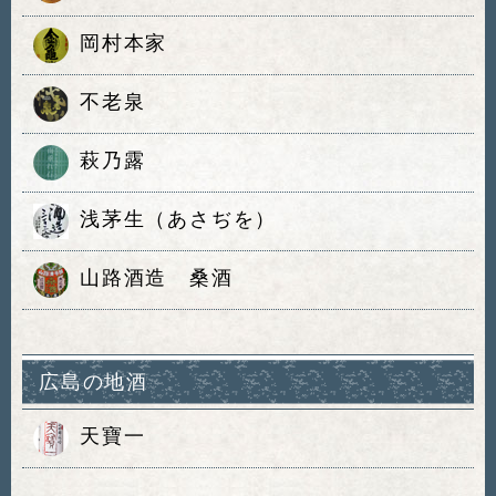
岡村本家
不老泉
萩乃露
浅茅生（あさぢを）
山路酒造 桑酒
広島の地酒
天寶一