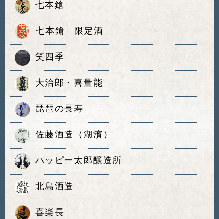
七本鎗
七本鎗 限定酒
笑四季
大治郎・喜量能
琵琶の長寿
佐藤酒造（湖濱）
ハッピー太郎醸造所
北島酒造
喜楽長