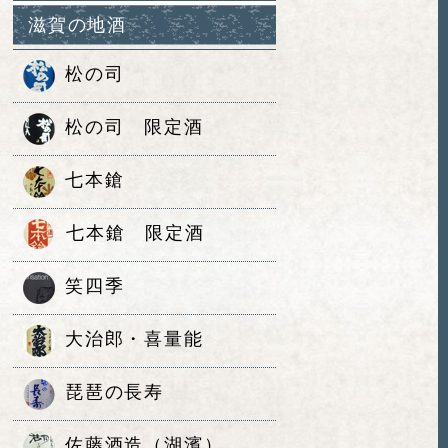
滋賀の地酒
松の司
松の司 限定酒
七本鎗
七本鎗 限定酒
笑四季
大治郎・喜量能
琵琶の長寿
佐藤酒造（湖濱）