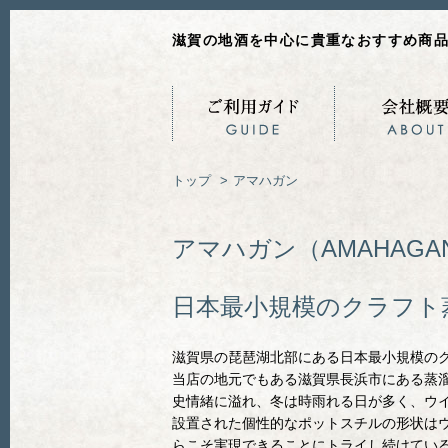
滋賀の地酒を中心に貴重なおすすめ商
トップ
>
アマハガン
アマハガン（AMAHAGA
日本最小規模のクラフト
滋賀県の琵琶湖北部にある日本最小規模の
当店の地元でもある滋賀県長浜市にある蒸
史情緒に溢れ、冬は時雨れる日が多く、ウ
設置された個性的なポットスチルの形状は
らこそ実現できることにトライし続けてい