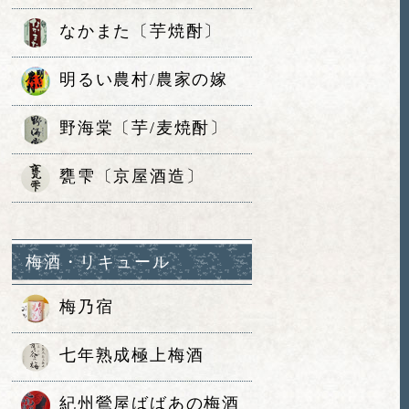
なかまた〔芋焼酎〕
明るい農村/農家の嫁
野海棠〔芋/麦焼酎〕
甕雫〔京屋酒造〕
梅酒・リキュール
梅乃宿
七年熟成極上梅酒
紀州鶯屋ばばあの梅酒