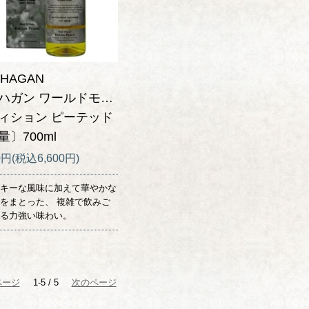
HAGAN
ハガン ワールドモルト
ィション ピーテッド
量〕700ml
0円(税込6,600円)
キーな風味に加えて華やかな
をまとった、 複雑で飲みご
る力強い味わい。
ページ
1-5 / 5
次のページ