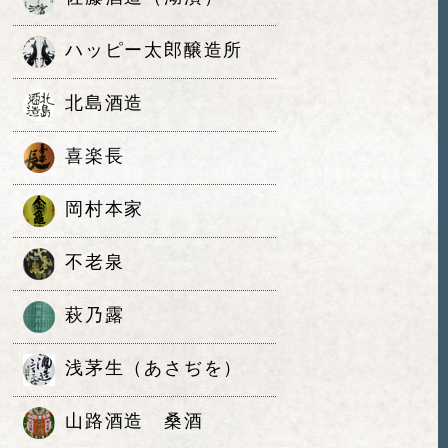
ハッピー太郎醸造所
北島酒造
喜楽長
岡村本家
不老泉
萩乃露
浅茅生（あさぢを）
山路酒造 桑酒