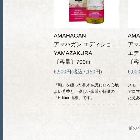
AMAHAGAN
AMA
アマハガン エディション 山桜
アマ
YAMAZAKURA
エデ
〔容量〕700ml
〔容
6,500円(税込7,150円)
6,00
『和』を纏った香木を思わせる心地
スモー
よい芳香と、優しい余韻が特徴の
アロマ
「Edition山桜」です。
たえあ
前の