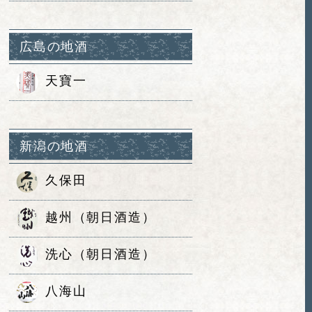
広島の地酒
天寶一
新潟の地酒
久保田
越州（朝日酒造）
洗心（朝日酒造）
八海山