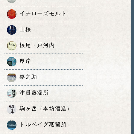
イチローズモルト
山桜
桜尾・戸河内
厚岸
嘉之助
津貫蒸溜所
駒ヶ岳（本坊酒造）
トルベイグ蒸留所