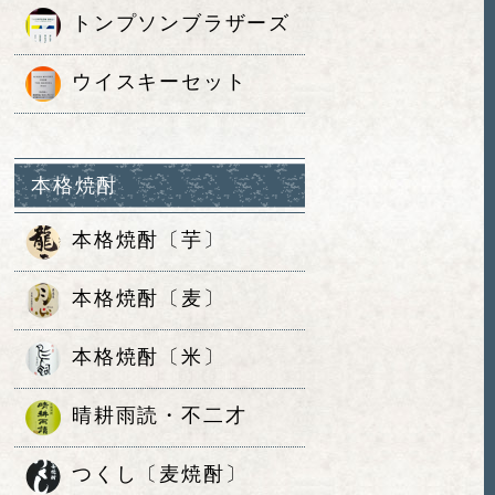
トンプソンブラザーズ
ウイスキーセット
本格焼酎
本格焼酎〔芋〕
本格焼酎〔麦〕
本格焼酎〔米〕
晴耕雨読・不二才
つくし〔麦焼酎〕