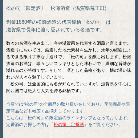
松の司〔限定酒〕
松瀬酒造（滋賀県竜王町)
創業1860年の松瀬酒造の代表銘柄「松の司」は
滋賀県で長年に渡り愛されている名酒です。
数々の名酒を生み出し、今や滋賀県を代表する酒蔵と言えます。
酒造りにおいては、厳選した地元素材を生かし、永年の経験によ
るできる限り丁寧な手造りで、「松の司」を醸し出します。松瀬
酒造のお酒は、瑞々しいスッキリとした味わいで、繊細な旨味が
溢れるのが特徴です。そして、凛とした品格があり、懐の深い味
わいが人々を魅了しています。
「松の司」は全国的にも名が知られていますが、滋賀県を中心に
関西圏では絶大な人気を誇る銘柄です。
当店では"松の司"の全商品の取り扱いをしており、季節商品や限
定商品なども幅広く品揃えしております。
こちらは「松の司」の限定酒のラインナップとなっております。
定番酒のお探しの方は「
松の司 定番酒
」をご覧ください。