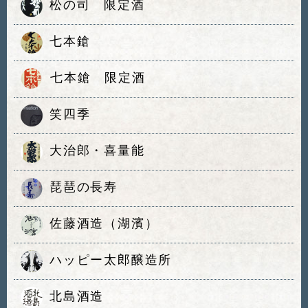
松の司 限定酒
七本鎗
七本鎗 限定酒
笑四季
大治郎・喜量能
琵琶の長寿
佐藤酒造（湖濱）
ハッピー太郎醸造所
北島酒造