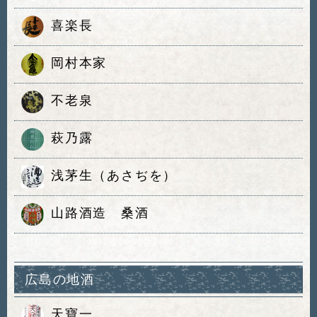
喜楽長
岡村本家
不老泉
萩乃露
浅茅生（あさぢを）
山路酒造 桑酒
広島の地酒
天寶一