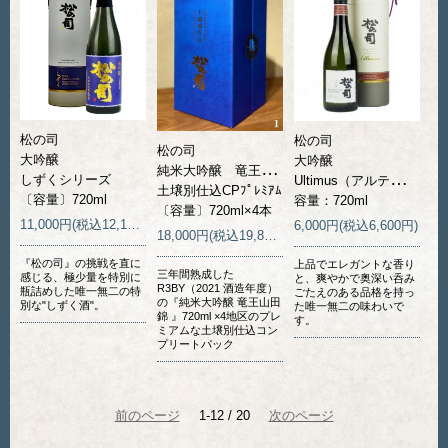
松の司
松の司
松の司
大吟醸
大吟醸
純米大吟醸 竜王山田錦
しずくシリーズ
Ultimus（アルティマス）
土壌別仕込CPﾌﾟﾚﾐｱﾑ
〔容量〕720ml
容量：720ml
〔容量〕720ml×4本
11,000円(税込12,100円)
6,000円(税込6,600円)
18,000円(税込19,800円)
『松の司』の挑戦を直に
上品でエレガントな香り
三年間熟成した
感じる、極少量を特別に
と、爽やかで奥深い呑み
R3BY（2021 酒造年度）
瓶詰めした唯一無二の特
ごたえのある品格を持っ
の『純米大吟醸 竜王山田
別な"しずく酒"。
た唯一無二の味わいで
錦 』720ml ×4地区のプレ
す。
ミアムな土壌別仕込コン
プリートパック
前のページ
1-12 / 20
次のページ