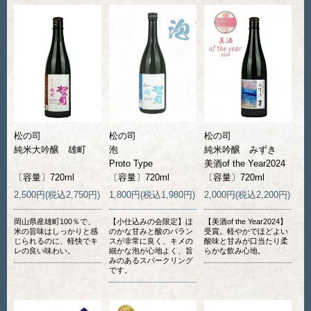
松の司
松の司
松の司
泡
純米大吟醸 雄町
純米吟醸 みずき
Proto Type
美酒of the Year2024
〔容量〕720ml
〔容量〕720ml
〔容量〕720ml
1,800円(税込1,980円)
2,500円(税込2,750円)
2,000円(税込2,200円)
【小仕込みの会限定】ほ
岡山県産雄町100％で、
【美酒of the Year2024】
のかな甘みと酸のバラン
米の旨味はしっかりと感
受賞。軽やかでほどよい
スが非常に良く、キメの
じられるのに、軽快でキ
酸味と甘みが口当たり柔
細かな泡が心地よく、旨
レの良い味わい。
らかな飲み心地。
みのあるスパークリング
です。