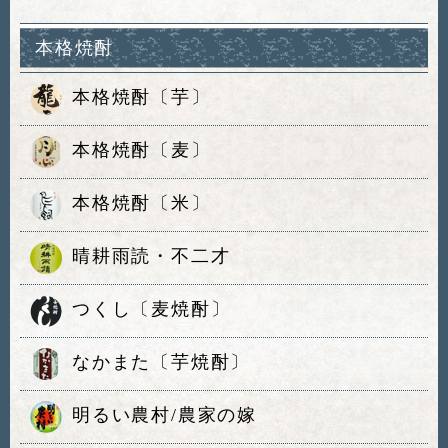
本格焼酎
本格焼酎〔芋〕
本格焼酎〔麦〕
本格焼酎〔米〕
晴耕雨読・不二才
つくし〔麦焼酎〕
なかまた〔芋焼酎〕
明るい農村/農家の嫁