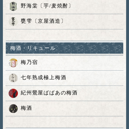
野海棠〔芋/麦焼酎〕
甕雫〔京屋酒造〕
梅酒・リキュール
梅乃宿
七年熟成極上梅酒
紀州鶯屋ばばあの梅酒
梅酒