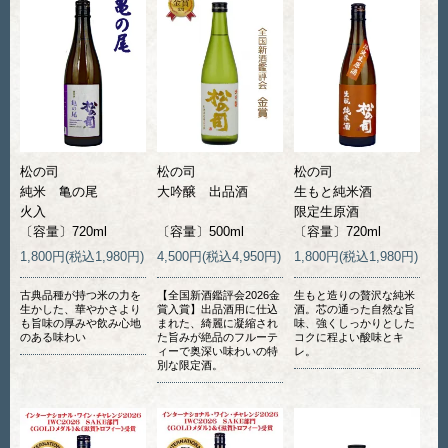
松の司
松の司
松の司
純米 亀の尾
大吟醸 出品酒
生もと純米酒
火入
限定生原酒
〔容量〕720ml
〔容量〕500ml
〔容量〕720ml
1,800円(税込1,980円)
4,500円(税込4,950円)
1,800円(税込1,980円)
古典品種が持つ米の力を
【全国新酒鑑評会2026金
生もと造りの贅沢な純米
生かした、華やかさより
賞入賞】出品酒用に仕込
酒。芯の通った自然な旨
も旨味の厚みや飲み心地
まれた、綺麗に凝縮され
味、強くしっかりとした
のある味わい
た旨みが絶品のフルーテ
コクに程よい酸味とキ
ィーで奥深い味わいの特
レ。
別な限定酒。