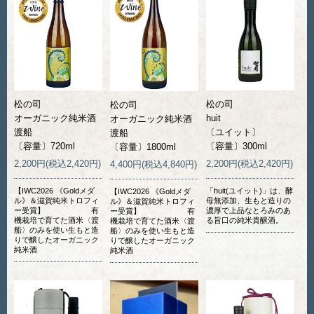
松の司
松の司
松の司
オーガニック純米酒
huit
オーガニック純米酒
渡船
〔ユイット〕
渡船
〔容量〕720ml
〔容量〕300ml
〔容量〕1800ml
2,200円(税込2,420円)
2,200円(税込2,420円)
4,400円(税込4,840円)
【IWC2026 《Goldメダ
「huit(ユイット)」は、酵
【IWC2026 《Goldメダ
ル》＆滋賀純米トロフィ
母無添加、生もと造りの
ル》＆滋賀純米トロフィ
ー受賞】 有
濃厚で上品なとろみのあ
ー受賞】 有
機栽培で育てた酒米〈渡
る旨口の純米貴醸酒。
機栽培で育てた酒米〈渡
船〉のみを使い生もと造
船〉のみを使い生もと造
りで醸したオーガニック
りで醸したオーガニック
純米酒
純米酒