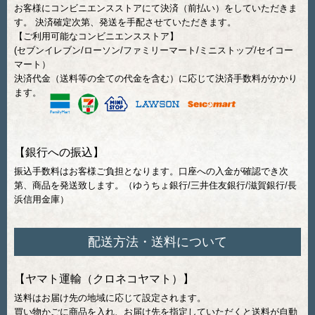
お客様にコンビニエンスストアにて決済（前払い）をしていただきま
す。 決済確定次第、発送を手配させていただきます。
【ご利用可能なコンビニエンスストア】
(セブンイレブン/ローソン/ファミリーマート/ミニストップ/セイコー
マート）
決済代金（送料等の全ての代金を含む）に応じて決済手数料がかかり
ます。
【銀行への振込】
振込手数料はお客様ご負担となります。口座への入金が確認でき次
第、商品を発送致します。（ゆうちょ銀行/三井住友銀行/滋賀銀行/長
浜信用金庫）
配送方法・送料について
【ヤマト運輸（クロネコヤマト）】
送料はお届け先の地域に応じて設定されます。
買い物かごに商品を入れ、お届け先を指定していただくと送料が自動