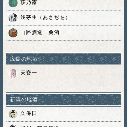
萩乃露
浅茅生（あさぢを）
山路酒造 桑酒
広島の地酒
天寶一
新潟の地酒
久保田