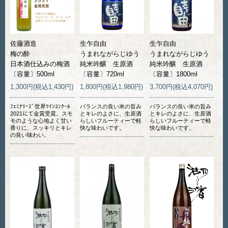
佐藤酒造
生乍自由
生乍自由
梅の酔
うまれながらじゆう
うまれながらじゆう
日本酒仕込みの梅酒
純米吟醸 生原酒
純米吟醸 生原酒
〔容量〕500ml
〔容量〕720ml
〔容量〕1800ml
1,300円(税込1,430円)
1,800円(税込1,980円)
3,700円(税込4,070円)
ﾌｪﾐﾅﾘｰｽﾞ世界ﾜｲﾝｺﾝｸｰﾙ
バランスの良い米の旨み
バランスの良い米の旨み
2021にて金賞受賞。スモ
とキレのよさに、生原酒
とキレのよさに、生原酒
モのような心地よく甘い
らしいフルーティーで軽
らしいフルーティーで軽
香りに、スッキリとキレ
快な味わいです。
快な味わいです。
の良い味わい。