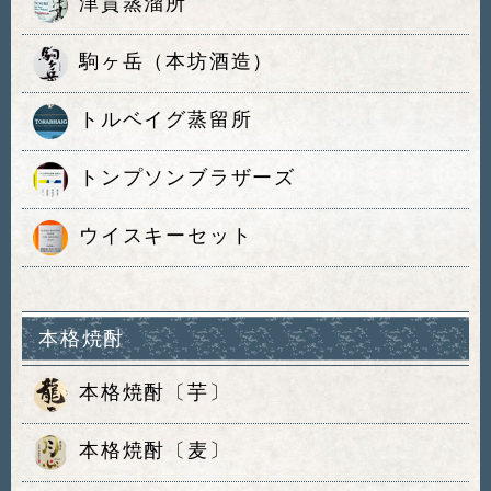
津貫蒸溜所
駒ヶ岳（本坊酒造）
トルベイグ蒸留所
トンプソンブラザーズ
ウイスキーセット
本格焼酎
本格焼酎〔芋〕
本格焼酎〔麦〕