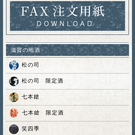
滋賀の地酒
松の司
松の司 限定酒
七本鎗
七本鎗 限定酒
笑四季