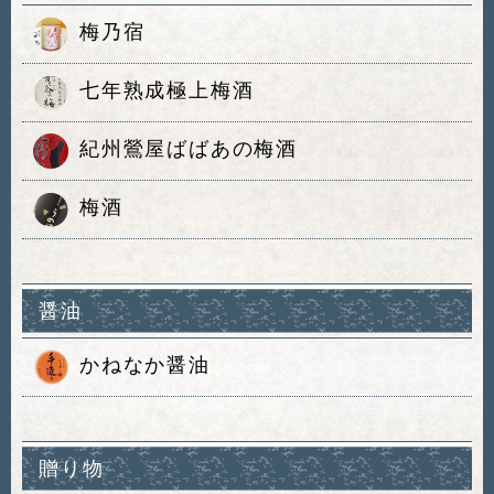
梅乃宿
七年熟成極上梅酒
紀州鶯屋ばばあの梅酒
梅酒
醤油
かねなか醤油
贈り物