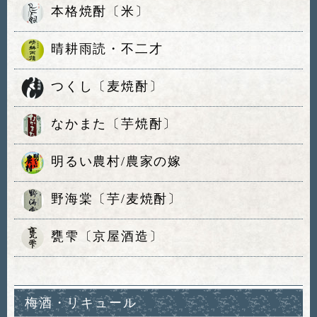
本格焼酎〔米〕
晴耕雨読・不二才
つくし〔麦焼酎〕
なかまた〔芋焼酎〕
明るい農村/農家の嫁
野海棠〔芋/麦焼酎〕
甕雫〔京屋酒造〕
梅酒・リキュール