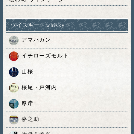
ウイスキー whisky
アマハガン
イチローズモルト
山桜
桜尾・戸河内
厚岸
嘉之助