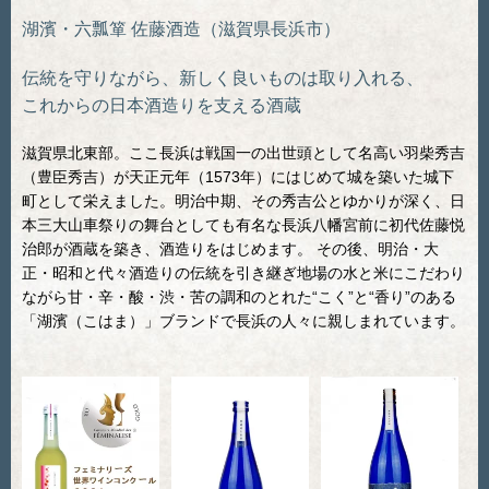
湖濱・六瓢箪
佐藤酒造（滋賀県長浜市）
伝統を守りながら、新しく良いものは取り入れる、
これからの日本酒造りを支える酒蔵
滋賀県北東部。ここ長浜は戦国一の出世頭として名高い羽柴秀吉
（豊臣秀吉）が天正元年（1573年）にはじめて城を築いた城下
町として栄えました。明治中期、その秀吉公とゆかりが深く、日
本三大山車祭りの舞台としても有名な長浜八幡宮前に初代佐藤悦
治郎が酒蔵を築き、酒造りをはじめます。 その後、明治・大
正・昭和と代々酒造りの伝統を引き継ぎ地場の水と米にこだわり
ながら甘・辛・酸・渋・苦の調和のとれた“こく”と“香り”のある
「湖濱（こはま）」ブランドで長浜の人々に親しまれています。