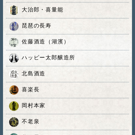
大治郎・喜量能
琵琶の長寿
佐藤酒造（湖濱）
ハッピー太郎醸造所
北島酒造
喜楽長
岡村本家
不老泉