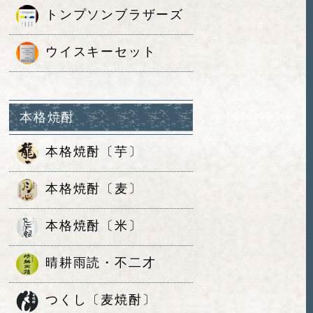
トンプソンブラザーズ
ウイスキーセット
本格焼酎
本格焼酎〔芋〕
本格焼酎〔麦〕
本格焼酎〔米〕
晴耕雨読・不二才
つくし〔麦焼酎〕