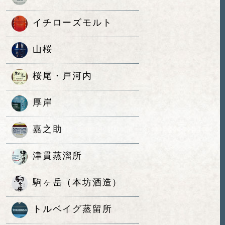
イチローズモルト
山桜
桜尾・戸河内
厚岸
嘉之助
津貫蒸溜所
駒ヶ岳（本坊酒造）
トルベイグ蒸留所