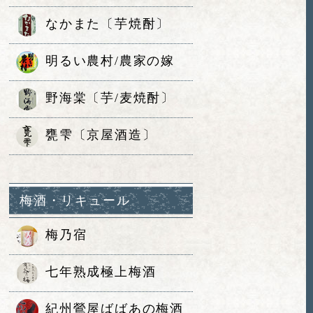
なかまた〔芋焼酎〕
明るい農村/農家の嫁
野海棠〔芋/麦焼酎〕
甕雫〔京屋酒造〕
梅酒・リキュール
梅乃宿
七年熟成極上梅酒
紀州鶯屋ばばあの梅酒