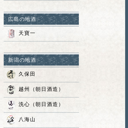
広島の地酒
天寶一
新潟の地酒
久保田
越州（朝日酒造）
洗心（朝日酒造）
八海山