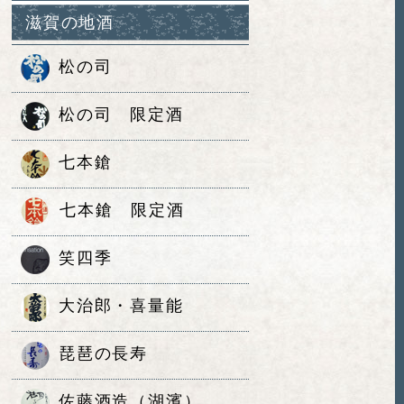
滋賀の地酒
松の司
松の司 限定酒
七本鎗
七本鎗 限定酒
笑四季
大治郎・喜量能
琵琶の長寿
佐藤酒造（湖濱）