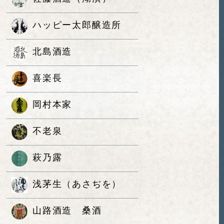
ハッピー太郎醸造所
北島酒造
喜楽長
岡村本家
不老泉
萩乃露
浅茅生（あさぢを）
山路酒造 桑酒