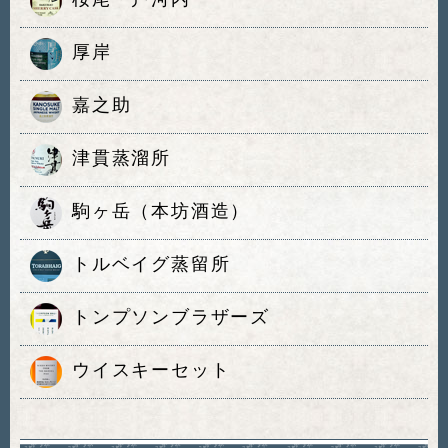
厚岸
嘉之助
津貫蒸溜所
駒ヶ岳（本坊酒造）
トルベイグ蒸留所
トンプソンブラザーズ
ウイスキーセット