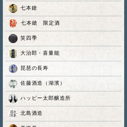
七本鎗
七本鎗 限定酒
笑四季
大治郎・喜量能
琵琶の長寿
佐藤酒造（湖濱）
ハッピー太郎醸造所
北島酒造