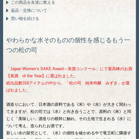
この商品を友達に教える
返品・交換について
買い物を続ける
やわらかな水そのものの個性を感じるもう一
つの松の司
「Japan Women’s SAKE Award～美酒コンクール」にて最高峰のお酒
【美酒 of the Year】に選ばれました。
総出品数316アイテムの中から、「松の司 純米吟醸 みずき」が選
ばれました。
酒造りにおいて、日本酒の原料である《米》や《水》が大きく関わっ
てきますが、松の司では《水》と向き合うことで、原料の《米》と同
じく「美味しい」酒造りの根幹に触れ、その土地で生まれる《水》に
ついて考え、造られたお酒です。
新しい水の探究として、《水》の個性を確かめる中で竜王町に隣接す