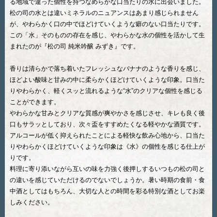
る地域で違った個性を持つなめらかな口当たりの水に出会いました。
松の司の水とは違いミネラルのニュアンスはあまり感じられません
が、やわらかく口の中でほどけていくような癖のない口当たりです。
この「水」そのものの存在を感じ、やわらかな水の個性を活かして生
まれたのが『松の司 純米吟醸 みずき』です。
香りは清らかで落ち着いたフレッシュなバナナのような香りを感じ、
ほどよい酸味と甘みの中に柔らかくほどけていくような印象。口当た
りやわらかく、軽くスッと流れるような“水”のクリアな個性を感じる
ことができます。
やわらかな甘みとクリアな質感が爽やかさを感じさせ、キレも良く後
口もサラッとしており、次々盃をすすめたくなる軽やかな酒質です。
アルコールが低く抑えられたことによる軽快な飲み心地から、口当た
りやわらかくほどけていくような印象は《水》の個性を感じる仕上が
りです。
料理に寄り添いながら互いの味を力強く後押しするいつもの松の司と
の違いを感じていただけるのでないでしょうか。暑い時期の食前・食
中酒としてはもちろん、大切な人との時間を彩る特別な酒としてお楽
しみください。