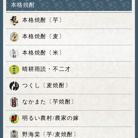
本格焼酎
本格焼酎〔芋〕
本格焼酎〔麦〕
本格焼酎〔米〕
晴耕雨読・不二才
つくし〔麦焼酎〕
なかまた〔芋焼酎〕
明るい農村/農家の嫁
野海棠〔芋/麦焼酎〕