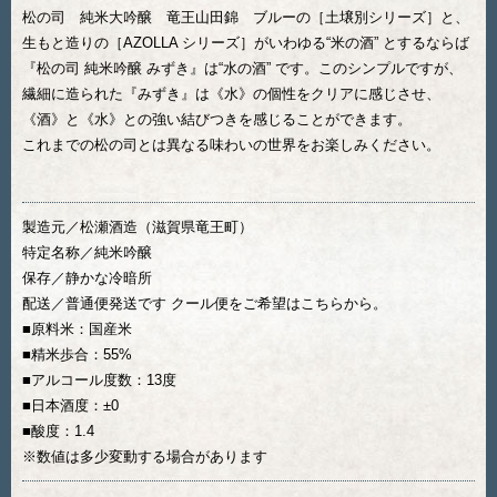
松の司 純米大吟醸 竜王山田錦 ブルーの［土壌別シリーズ］と、
生もと造りの［AZOLLA シリーズ］がいわゆる“米の酒” とするならば
『松の司 純米吟醸 みずき』は“水の酒” です。このシンプルですが、
繊細に造られた『みずき』は《水》の個性をクリアに感じさせ、
《酒》と《水》との強い結びつきを感じることができます。
これまでの松の司とは異なる味わいの世界をお楽しみください。
製造元／松瀬酒造（滋賀県竜王町）
特定名称／純米吟醸
保存／静かな冷暗所
配送／普通便発送です クール便をご希望はこちらから。
■原料米：国産米
■精米歩合：55%
■アルコール度数：13度
■日本酒度：±0
■酸度：1.4
※数値は多少変動する場合があります