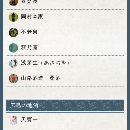
喜楽長
岡村本家
不老泉
萩乃露
浅茅生（あさぢを）
山路酒造 桑酒
広島の地酒
天寶一