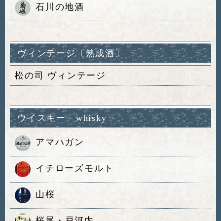
石川の地酒
ヴィンテージ〔熟成酒〕
松の司 ヴィンテージ
ウイスキー whisky
アマハガン
イチローズモルト
山桜
桜尾・戸河内