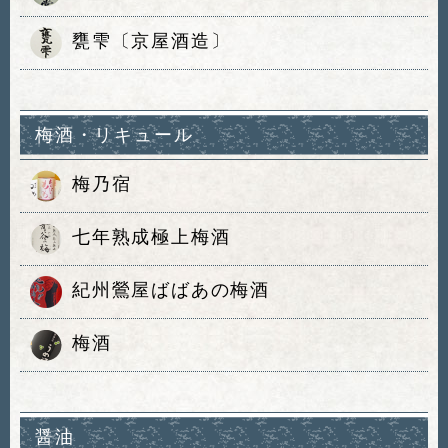
甕雫〔京屋酒造〕
梅酒・リキュール
梅乃宿
七年熟成極上梅酒
紀州鶯屋ばばあの梅酒
梅酒
醤油