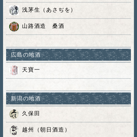
浅茅生（あさぢを）
山路酒造 桑酒
広島の地酒
天寶一
新潟の地酒
久保田
越州（朝日酒造）