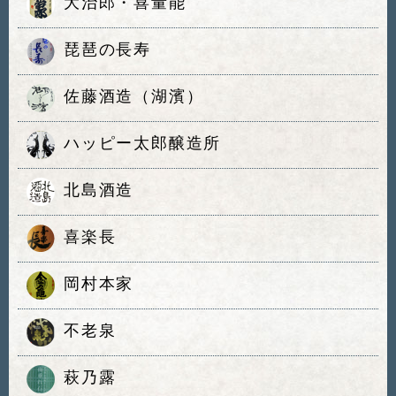
大治郎・喜量能
琵琶の長寿
佐藤酒造（湖濱）
ハッピー太郎醸造所
北島酒造
喜楽長
岡村本家
不老泉
萩乃露