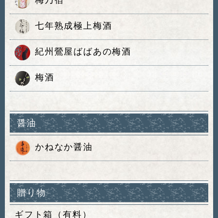
七年熟成極上梅酒
紀州鶯屋ばばあの梅酒
梅酒
醤油
かねなか醤油
贈り物
ギフト箱（有料）