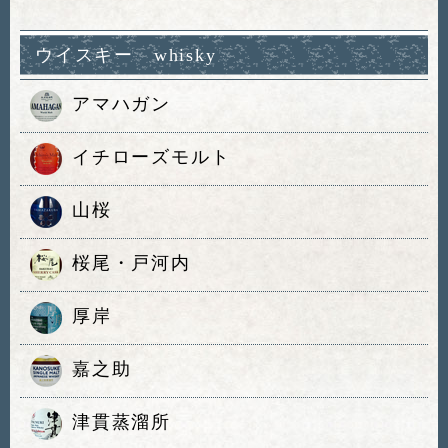
ウイスキー whisky
アマハガン
イチローズモルト
山桜
桜尾・戸河内
厚岸
嘉之助
津貫蒸溜所