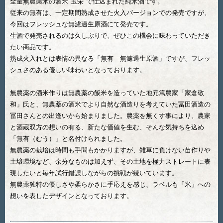
全量無農薬米の酒米"玉栄"で仕込まれた純米酒です。
従来の無有は、一定期間熟成させた火入バージョンでの発売ですが、
今回はフレッシュな無濾過生原酒にて発売です。
生酒で発売されるのは久しぶりで、ぜひこの機会に味わっていただき
たい商品です。
熟成火入れとは表情の異なる「無有 無濾過生原酒」ですが、フレッ
シュさのある優しい味わいとなっております。
無農薬の酒米作りは無農薬の飯米を造っていた地元篤農家「家倉敬
和」氏と、無農薬の酒米でより自然な酒造りを考えていた冨田酒造の
冨田さんとの出逢いから始まりました。農薬を無くす事により、農家
と酒蔵双方の想いの有る、新たな価値を生む、そんな気持ちを込め
「無有（むう）」と名付けられました。
無農薬の栽培は時間も手間もかかりますが、雑草に負けない苗作りや
土壌環境など、余分なものは加えず、その土地を極力ストレートに表
現したいと毎年試行錯誤しながらの挑戦が続いています。
無農薬独特の優しさや柔らかさに手応えを感じ、ラベルも「米」への
想いを表したデザインとなっております。