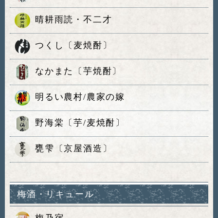
晴耕雨読・不二才
つくし〔麦焼酎〕
なかまた〔芋焼酎〕
明るい農村/農家の嫁
野海棠〔芋/麦焼酎〕
甕雫〔京屋酒造〕
梅酒・リキュール
梅乃宿