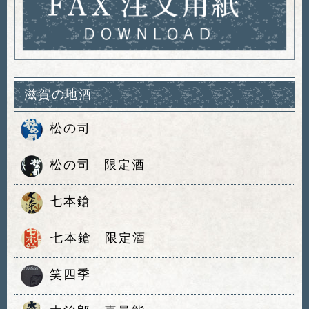
滋賀の地酒
松の司
松の司 限定酒
七本鎗
七本鎗 限定酒
笑四季