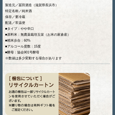
製造元／冨田酒造（滋賀県長浜市）
特定名称／純米酒
保存／要冷蔵
配送／常温便
■タイプ：やや辛口
■原料米：無農薬栽培玉栄（お米の家倉産）
■精米歩合：60%
■アルコール度数：15度
■酵母：協会901号酵母
※数値は多少変動する場合があります