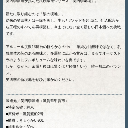
笑四季酒造が挑んだ試験醸造シリーズ「笑四季劇場」。
新たに取り組むのは「酸の境地」。
従来の笑四季とは一線を画し、生もとﾒソッドを起点に、仕込配合か
ら工程のすべてを再構築し、今までにない全く新しい日本酒への挑戦
です。
アルコール度数13度台の軽やかさの中に、単純な甘酸味ではなく、乳
酸主体の芯のある酸味と、多層的に広がる甘みは、まるでオーケスト
ラのようにフルボリュームな味わいを奏でます。
しかしながら、余韻と後口は驚くほど軽快という、唯一無二のバラン
ス。
笑四季の新境地をぜひお確かめください。
製造元／笑四季酒造（滋賀県甲賀市）
■特定名称：純米
■原料米：滋賀渡船2号
■酵母：きょうかい901
■精米歩合：50％