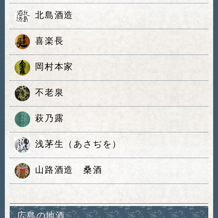
北島酒造
喜楽長
岡村本家
不老泉
萩乃露
浅茅生（あさぢを）
山路酒造 桑酒
広島の地酒