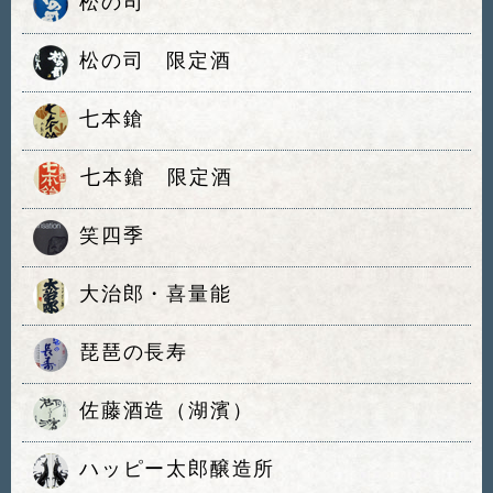
松の司
松の司 限定酒
七本鎗
七本鎗 限定酒
笑四季
大治郎・喜量能
琵琶の長寿
佐藤酒造（湖濱）
ハッピー太郎醸造所