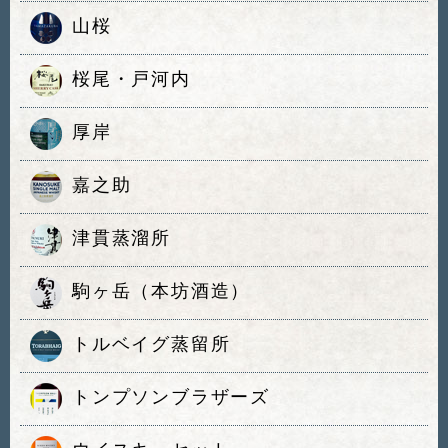
山桜
桜尾・戸河内
厚岸
嘉之助
津貫蒸溜所
駒ヶ岳（本坊酒造）
トルベイグ蒸留所
トンプソンブラザーズ