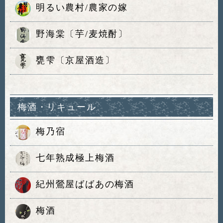
明るい農村/農家の嫁
野海棠〔芋/麦焼酎〕
甕雫〔京屋酒造〕
梅酒・リキュール
梅乃宿
七年熟成極上梅酒
紀州鶯屋ばばあの梅酒
梅酒