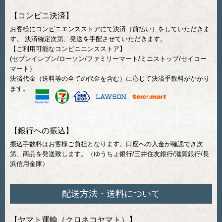
【コンビニ決済】
お客様にコンビニエンスストアにて決済（前払い）をしていただきま
す。 決済確定次第、発送を手配させていただきます。
【ご利用可能なコンビニエンスストア】
(セブンイレブン/ローソン/ファミリーマート/ミニストップ/セイコー
マート）
決済代金（送料等の全ての代金を含む）に応じて決済手数料がかかり
ます。
【銀行への振込】
振込手数料はお客様ご負担となります。口座への入金が確認でき次
第、商品を発送致します。（ゆうちょ銀行/三井住友銀行/滋賀銀行/長
浜信用金庫）
配送方法・送料について
【ヤマト運輸（クロネコヤマト）】