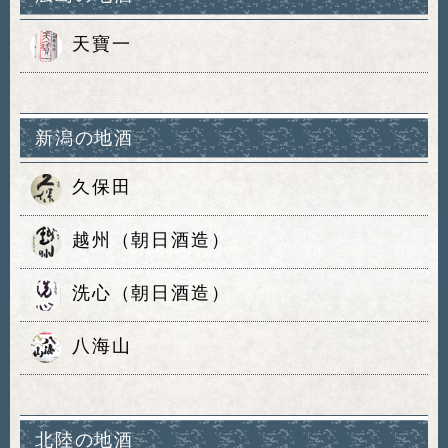
天寶一
新潟の地酒
久保田
越州（朝日酒造）
洗心（朝日酒造）
八海山
北陸の地酒