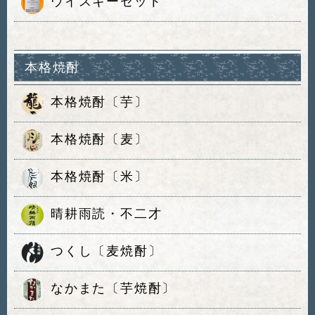
ウイスキーセット
本格焼酎
本格焼酎〔芋〕
本格焼酎〔麦〕
本格焼酎〔米〕
晴耕雨読・不二才
つくし〔麦焼酎〕
なかまた〔芋焼酎〕