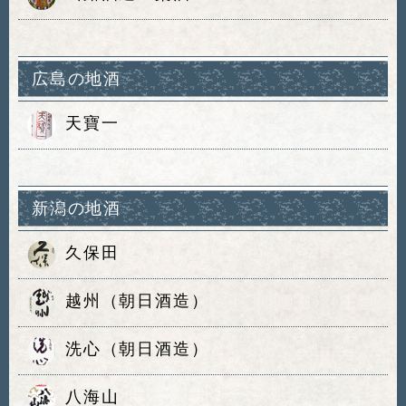
広島の地酒
天寶一
新潟の地酒
久保田
越州（朝日酒造）
洗心（朝日酒造）
八海山