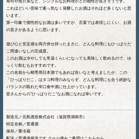
寿司や魚介系など、シンプルなお料理がとの相性が良さそうです。
これほどいい意味で素っ気なく発酵したお酒はそれほど多くないと思
います。
第一印象で個性的なお酒は多いですが、言葉では表現しにくい、お酒
の旨さがあるように思います。
遊び心と安定感を両方併せ持ったまさに、どんな料理にもひっぱりだ
こ間違いなしの完成度。
このお酒は冷やしても常温くらいになっても美味しく飲めるので、ゆ
っくり飲むもおすすめです。
この名前から蛸専用日本酒でもあれば良いなと考えましたが、この
「ひっぱりだこ」はタコ料理のみならず、どんな料理にも合う絶妙な
バランスの取れた辛口食中酒に仕上がっています。
皆さんからの”ひっぱりだこ”なお酒になれば幸いです。
製造元／北島酒造株式会社（滋賀県湖南市）
特定名称／普通酒
保存／要冷蔵
配送／普通便発送です クール便をご希望はこちらから。