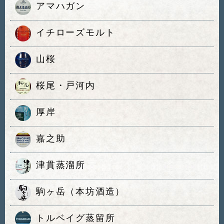
アマハガン
イチローズモルト
山桜
桜尾・戸河内
厚岸
嘉之助
津貫蒸溜所
駒ヶ岳（本坊酒造）
トルベイグ蒸留所