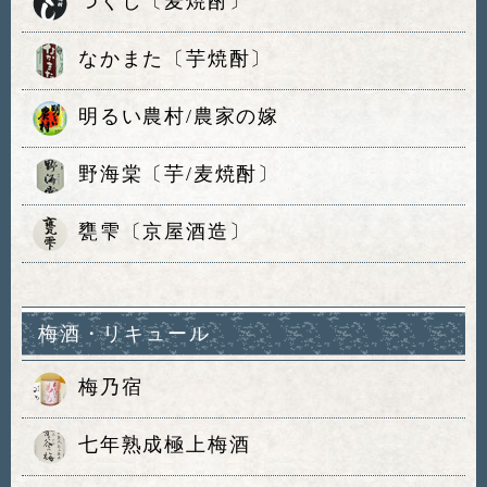
つくし〔麦焼酎〕
なかまた〔芋焼酎〕
明るい農村/農家の嫁
野海棠〔芋/麦焼酎〕
甕雫〔京屋酒造〕
梅酒・リキュール
梅乃宿
七年熟成極上梅酒