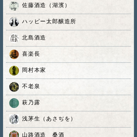
佐藤酒造（湖濱）
ハッピー太郎醸造所
北島酒造
喜楽長
岡村本家
不老泉
萩乃露
浅茅生（あさぢを）
山路酒造 桑酒