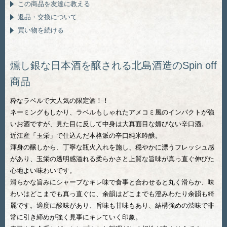
この商品を友達に教える
返品・交換について
買い物を続ける
燻し銀な日本酒を醸される北島酒造のSpin off
商品
粋なラベルで大人気の限定酒！！
ネーミングもしかり、ラベルもしゃれたアメコミ風のインパクトが強
いお酒ですが、見た目に反して中身は大真面目な媚びない辛口酒。
近江産「玉栄」で仕込んだ本格派の辛口純米吟醸。
渾身の醸しから、丁寧な瓶火入れを施し、穏やかに漂うフレッシュ感
があり、玉栄の透明感溢れる柔らかさと上質な旨味が真っ直ぐ伸びた
心地よい味わいです。
滑らかな旨みにシャープなキレ味で食事と合わせると丸く滑らか、味
わいはどこまでも真っ直ぐに、余韻はどこまでも澄みわたり余韻も綺
麗です。適度に酸味があり、旨味も甘味もあり、結構強めの渋味で非
常に引き締めが強く見事にキレていく印象。