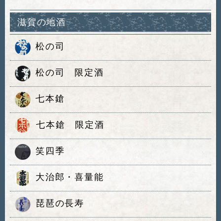
滋賀の地酒
松の司
松の司 限定酒
七本鎗
七本鎗 限定酒
笑四季
大治郎・喜量能
琵琶の長寿