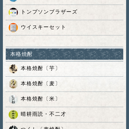
トンプソンブラザーズ
ウイスキーセット
本格焼酎
本格焼酎〔芋〕
本格焼酎〔麦〕
本格焼酎〔米〕
晴耕雨読・不二才