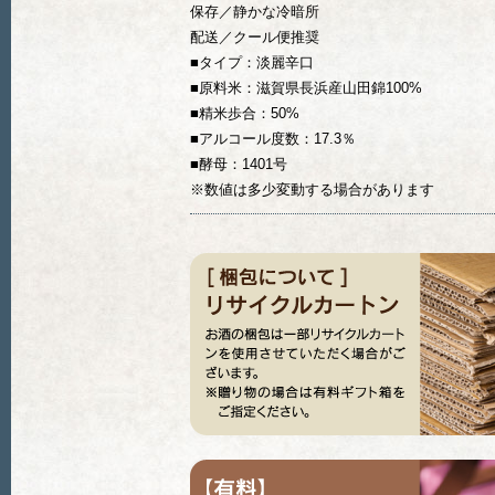
保存／静かな冷暗所
配送／クール便推奨
■タイプ：淡麗辛口
■原料米：滋賀県長浜産山田錦100%
■精米歩合：50%
■アルコール度数：17.3％
■酵母：1401号
※数値は多少変動する場合があります