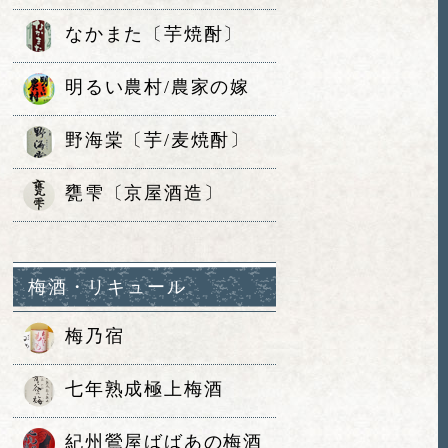
なかまた〔芋焼酎〕
明るい農村/農家の嫁
野海棠〔芋/麦焼酎〕
甕雫〔京屋酒造〕
梅酒・リキュール
梅乃宿
七年熟成極上梅酒
紀州鶯屋ばばあの梅酒