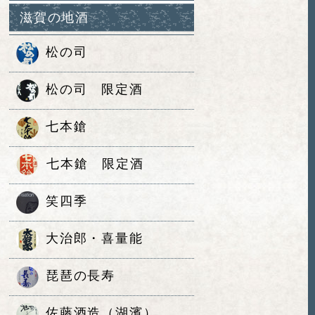
滋賀の地酒
松の司
松の司 限定酒
七本鎗
七本鎗 限定酒
笑四季
大治郎・喜量能
琵琶の長寿
佐藤酒造（湖濱）