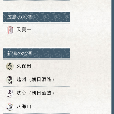
広島の地酒
天寶一
新潟の地酒
久保田
越州（朝日酒造）
洗心（朝日酒造）
八海山