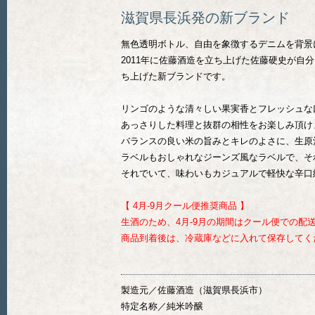
滋賀県長浜発の新ブランド
無色透明ボトル、自由を象徴するデニムを背景
2011年に佐藤酒造を立ち上げた佐藤硬史が
ち上げた新ブランドです。
リンゴのような清々しい果実香とフレッシュな
あっさりした料理と抜群の相性をお楽しみ頂け
バランスの良い米の旨みとキレのよさに、生原
ラベルもおしゃれなジーンズ風なラベルで、そ
それでいて、味わいもカジュアルで軽快な辛口
【 4月-9月クール便推奨商品 】
生酒のため、4月-9月の期間はクール便での配
商品到着後は、冷蔵庫などに入れて保存してく
製造元／佐藤酒造（滋賀県長浜市）
特定名称／純米吟醸