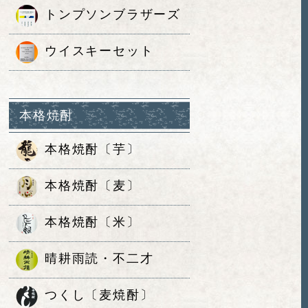
トンプソンブラザーズ
ウイスキーセット
本格焼酎
本格焼酎〔芋〕
本格焼酎〔麦〕
本格焼酎〔米〕
晴耕雨読・不二才
つくし〔麦焼酎〕