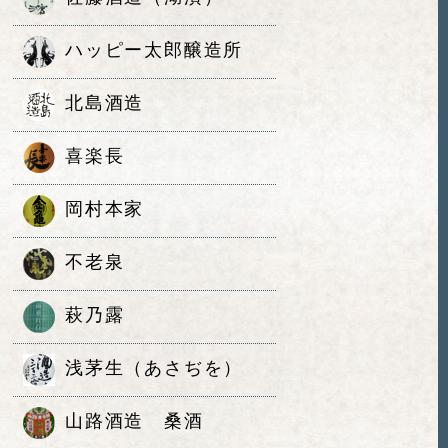
ハッピー太郎醸造所
北島酒造
喜楽長
岡村本家
不老泉
萩乃露
浅茅生（あさぢを）
山路酒造 桑酒