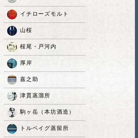
イチローズモルト
山桜
桜尾・戸河内
厚岸
嘉之助
津貫蒸溜所
駒ヶ岳（本坊酒造）
トルベイグ蒸留所