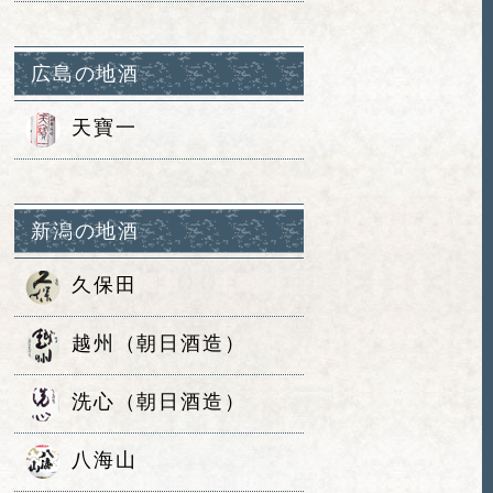
広島の地酒
天寶一
新潟の地酒
久保田
越州（朝日酒造）
洗心（朝日酒造）
八海山