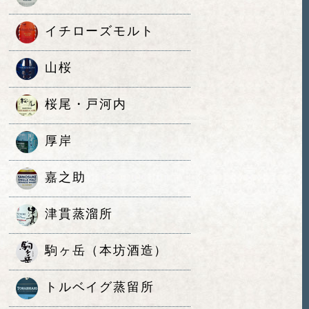
イチローズモルト
山桜
桜尾・戸河内
厚岸
嘉之助
津貫蒸溜所
駒ヶ岳（本坊酒造）
トルベイグ蒸留所