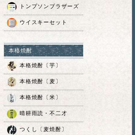
トンプソンブラザーズ
ウイスキーセット
本格焼酎
本格焼酎〔芋〕
本格焼酎〔麦〕
本格焼酎〔米〕
晴耕雨読・不二才
つくし〔麦焼酎〕