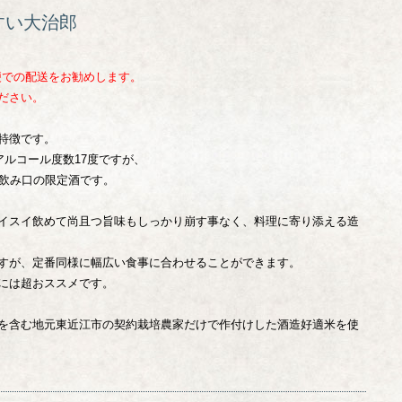
すい大治郎
便での配送をお勧めします。
ださい。
特徴です。
アルコール度数17度ですが、
い飲み口の限定酒です。
イスイ飲めて尚且つ旨味もしっかり崩す事なく、料理に寄り添える造
すが、定番同様に幅広い食事に合わせることができます。
には超おススメです。
を含む地元東近江市の契約栽培農家だけで作付けした酒造好適米を使