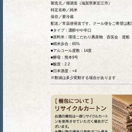
製造元／畑酒造（滋賀県東近江市）
特定名称／純米
保存／要冷蔵
配送／常温便発送です。クール便をご希望は配
■タイプ：濃醇やや辛口
■原料米：環境こだわり農産物 呑笑会 渡船
■精米歩合：65%
■アルコール度数：14度
■酵母：熊本9号
■酸度：2.2
■日本酒度：+4
※数値は多少変動する場合があります