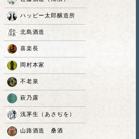
ハッピー太郎醸造所
北島酒造
喜楽長
岡村本家
不老泉
萩乃露
浅茅生（あさぢを）
山路酒造 桑酒