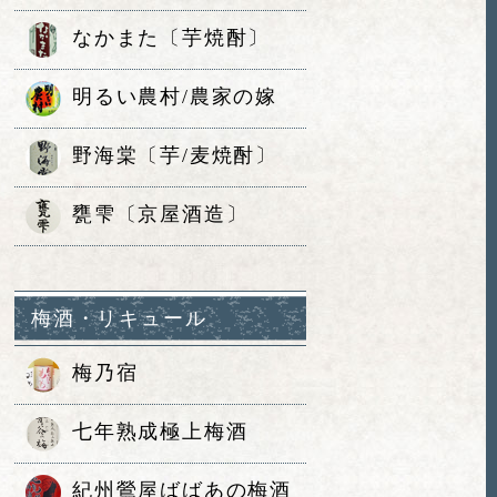
なかまた〔芋焼酎〕
明るい農村/農家の嫁
野海棠〔芋/麦焼酎〕
甕雫〔京屋酒造〕
梅酒・リキュール
梅乃宿
七年熟成極上梅酒
紀州鶯屋ばばあの梅酒