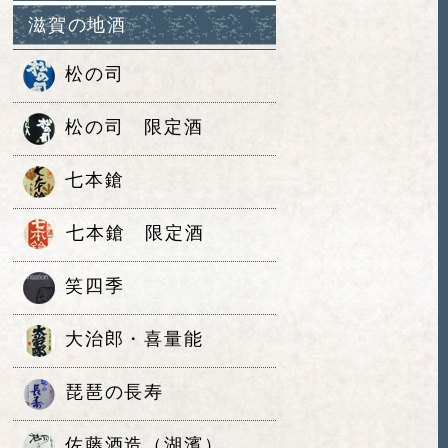
滋賀の地酒
松の司
松の司 限定酒
七本鎗
七本鎗 限定酒
笑四季
大治郎・喜量能
琵琶の長寿
佐藤酒造（湖濱）