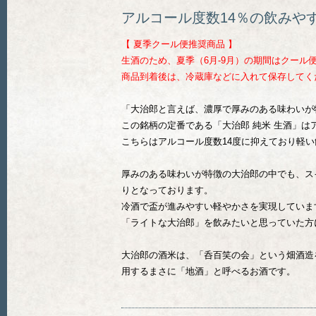
アルコール度数14％の飲みや
【 夏季クール便推奨商品 】
生酒のため、夏季（6月-9月）の期間はクール
商品到着後は、冷蔵庫などに入れて保存してく
「大治郎と言えば、濃厚で厚みのある味わいが
この銘柄の定番である「大治郎 純米 生酒」は
こちらはアルコール度数14度に抑えており軽
厚みのある味わいが特徴の大治郎の中でも、ス
りとなっております。
冷酒で盃が進みやすい軽やかさを実現していま
「ライトな大治郎」を飲みたいと思っていた方
大治郎の酒米は、「呑百笑の会」という畑酒造
用するまさに「地酒」と呼べるお酒です。