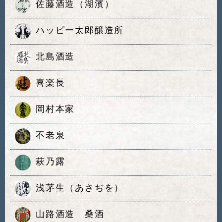
佐藤酒造（湖濱）
ハッピー太郎醸造所
北島酒造
喜楽長
岡村本家
不老泉
萩乃露
浅茅生（あさぢを）
山路酒造 桑酒