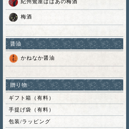
紀州鶯屋ばばあの梅酒
梅酒
醤油
かねなか醤油
贈り物
ギフト箱（有料）
手提げ袋（有料）
包装/ラッピング