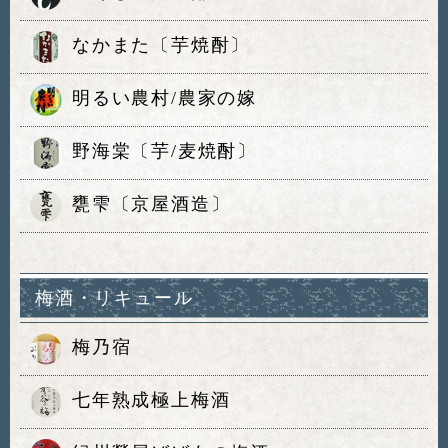
なかまた〔芋焼酎〕
明るい農村/農家の嫁
野海棠〔芋/麦焼酎〕
甕雫〔京屋酒造〕
梅酒・リキュール
梅乃宿
七年熟成極上梅酒