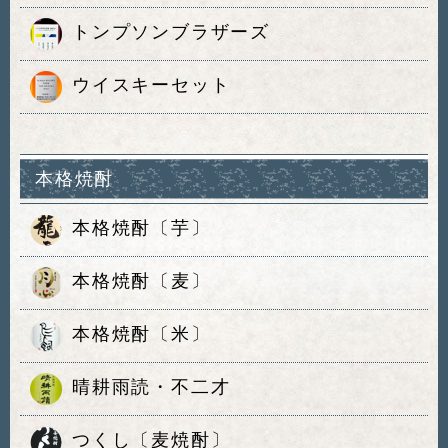
トンプソンブラザーズ
ウイスキーセット
本格焼酎
本格焼酎〔芋〕
本格焼酎〔麦〕
本格焼酎〔米〕
晴耕雨読・不二才
つくし〔麦焼酎〕