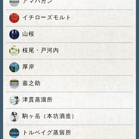
アマハガン
イチローズモルト
山桜
桜尾・戸河内
厚岸
嘉之助
津貫蒸溜所
駒ヶ岳（本坊酒造）
トルベイグ蒸留所