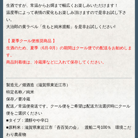
生酒ですが、常温からお燗まで幅広くお楽しみいただけます！
温度帯によって表情の変化もお楽しみ頂けますので是非お試し下さ
い。
大治郎の黄ラベル「生もと純米渡船」を是非お試しください!
【 夏季クール便推奨商品 】
生酒のため、夏季（6月-9月）の期間はクール便での配送をお勧めしま
す。
商品到着後は、冷蔵庫などに入れて保存してください。
製造元／畑酒造（滋賀県東近江市）
特定名称／純米
保存／要冷蔵
配送／常温便発送です。クール便をご希望は配送方法選択時にクール
便をご選択ください
■タイプ：濃醇やや辛口
■原料米：滋賀県東近江市「呑百笑の会」 渡船二号100％ 環境こだ
わり農産物