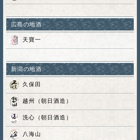
広島の地酒
天寶一
新潟の地酒
久保田
越州（朝日酒造）
洗心（朝日酒造）
八海山