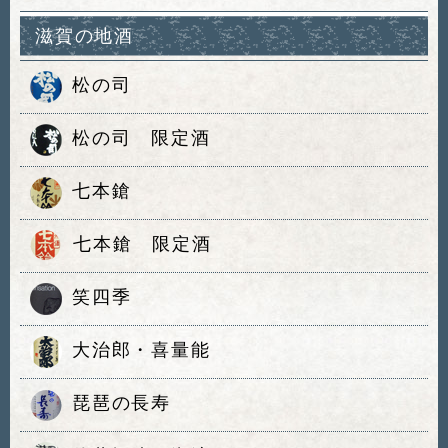
滋賀の地酒
松の司
松の司 限定酒
七本鎗
七本鎗 限定酒
笑四季
大治郎・喜量能
琵琶の長寿