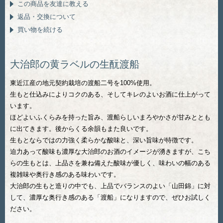
この商品を友達に教える
返品・交換について
買い物を続ける
大治郎の黄ラベルの生酛渡船
東近江産の地元契約栽培の渡船二号を100%使用。
生もと仕込みによりコクのある、そしてキレのよいお酒に仕上がって
います。
ほどよいふくらみを持った旨み、渡船らしいまろやかさが甘みととも
に出てきます。後からくる余韻もまた良いです。
生もとならではの力強く柔らかな酸味と、深い旨味が特徴です。
迫力あって酸味も濃厚な大治郎のお酒のイメージが湧きますが、こち
らの生もとは、上品さを兼ね備えた酸味が優しく、味わいの幅のある
複雑味や奥行き感のある味わいです。
大治郎の生もと造りの中でも、上品でバランスのよい「山田錦」に対
して、濃厚な奥行き感のある「渡船」になりますので、ぜひお試しく
ださい。