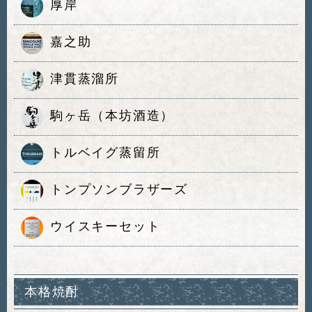
厚岸
嘉之助
津貫蒸溜所
駒ヶ岳（本坊酒造）
トルベイグ蒸留所
トンプソンブラザーズ
ウイスキーセット
本格焼酎