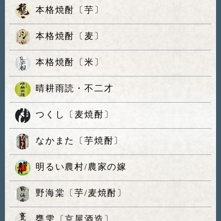
本格焼酎〔芋〕
本格焼酎〔麦〕
本格焼酎〔米〕
晴耕雨読・不二才
つくし〔麦焼酎〕
なかまた〔芋焼酎〕
明るい農村/農家の嫁
野海棠〔芋/麦焼酎〕
甕雫〔京屋酒造〕