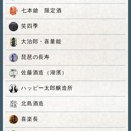
七本鎗 限定酒
笑四季
大治郎・喜量能
琵琶の長寿
佐藤酒造（湖濱）
ハッピー太郎醸造所
北島酒造
喜楽長