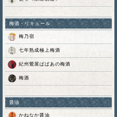
梅酒・リキュール
梅乃宿
七年熟成極上梅酒
紀州鶯屋ばばあの梅酒
梅酒
醤油
かねなか醤油