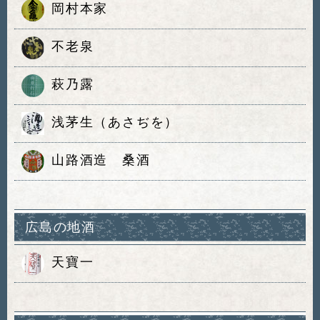
岡村本家
不老泉
萩乃露
浅茅生（あさぢを）
山路酒造 桑酒
広島の地酒
天寶一