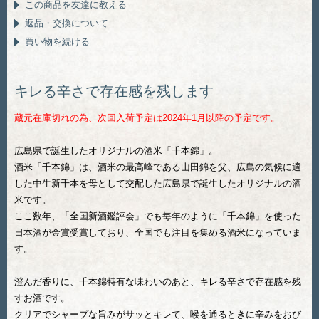
この商品を友達に教える
返品・交換について
買い物を続ける
キレる辛さで存在感を残します
蔵元在庫切れの為、次回入荷予定は2024年1月以降の予定です。
広島県で誕生したオリジナルの酒米「千本錦」。
酒米「千本錦」は、酒米の最高峰である山田錦を父、広島の気候に適
した中生新千本を母として交配した広島県で誕生したオリジナルの酒
米です。
ここ数年、「全国新酒鑑評会」でも毎年のように「千本錦」を使った
日本酒が金賞受賞しており、全国でも注目を集める酒米になっていま
す。
澄んだ香りに、千本錦特有な味わいのあと、キレる辛さで存在感を残
すお酒です。
クリアでシャープな旨みがサッとキレて、喉を通るときに辛みをおび