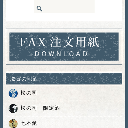
滋賀の地酒
松の司
松の司 限定酒
七本鎗