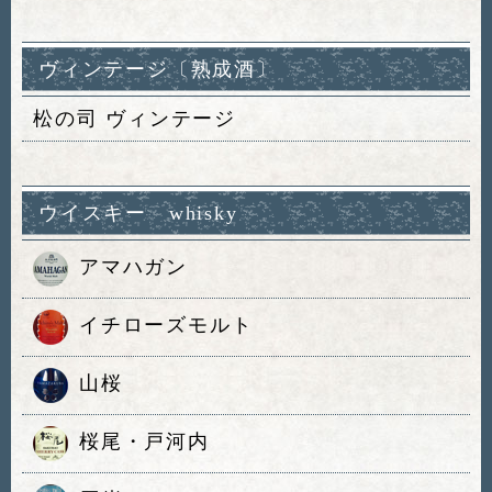
ヴィンテージ〔熟成酒〕
松の司 ヴィンテージ
ウイスキー whisky
アマハガン
イチローズモルト
山桜
桜尾・戸河内