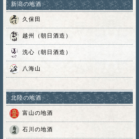
新潟の地酒
久保田
越州（朝日酒造）
洗心（朝日酒造）
八海山
北陸の地酒
富山の地酒
石川の地酒