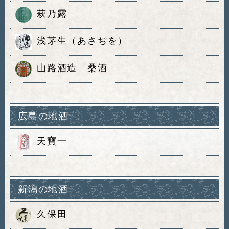
萩乃露
浅茅生（あさぢを）
山路酒造 桑酒
広島の地酒
天寶一
新潟の地酒
久保田