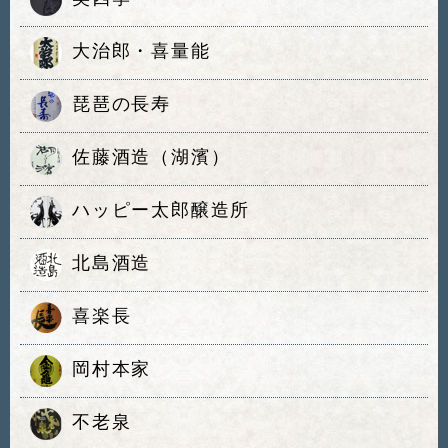
大治郎・喜量能
琵琶の長寿
佐藤酒造（湖濱）
ハッピー太郎醸造所
北島酒造
喜楽長
岡村本家
不老泉