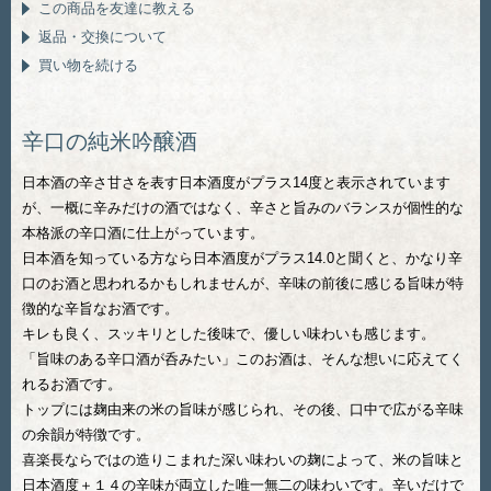
この商品を友達に教える
返品・交換について
買い物を続ける
辛口の純米吟醸酒
日本酒の辛さ甘さを表す日本酒度がプラス14度と表示されています
が、一概に辛みだけの酒ではなく、辛さと旨みのバランスが個性的な
本格派の辛口酒に仕上がっています。
日本酒を知っている方なら日本酒度がプラス14.0と聞くと、かなり辛
口のお酒と思われるかもしれませんが、辛味の前後に感じる旨味が特
徴的な辛旨なお酒です。
キレも良く、スッキリとした後味で、優しい味わいも感じます。
「旨味のある辛口酒が呑みたい」このお酒は、そんな想いに応えてく
れるお酒です。
トップには麹由来の米の旨味が感じられ、その後、口中で広がる辛味
の余韻が特徴です。
喜楽長ならではの造りこまれた深い味わいの麹によって、米の旨味と
日本酒度＋１４の辛味が両立した唯一無二の味わいです。辛いだけで