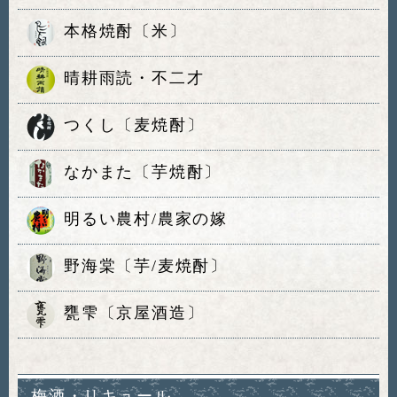
本格焼酎〔米〕
晴耕雨読・不二才
つくし〔麦焼酎〕
なかまた〔芋焼酎〕
明るい農村/農家の嫁
野海棠〔芋/麦焼酎〕
甕雫〔京屋酒造〕
梅酒・リキュール