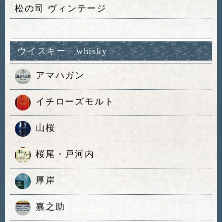
松の司 ヴィンテージ
ウイスキー whisky
アマハガン
イチローズモルト
山桜
桜尾・戸河内
厚岸
嘉之助