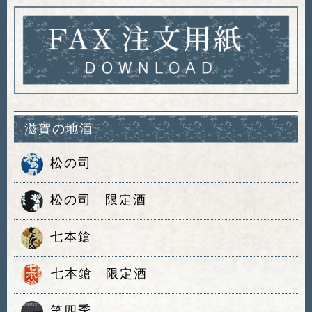
滋賀の地酒
松の司
松の司 限定酒
七本鎗
七本鎗 限定酒
笑四季