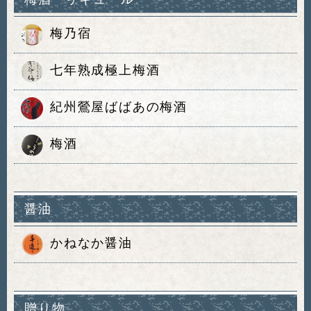
梅乃宿
七年熟成極上梅酒
紀州鶯屋ばばあの梅酒
梅酒
醤油
かねなか醤油
贈り物