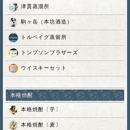
津貫蒸溜所
駒ヶ岳（本坊酒造）
トルベイグ蒸留所
トンプソンブラザーズ
ウイスキーセット
本格焼酎
本格焼酎〔芋〕
本格焼酎〔麦〕