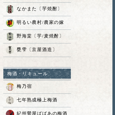
なかまた〔芋焼酎〕
明るい農村/農家の嫁
野海棠〔芋/麦焼酎〕
甕雫〔京屋酒造〕
梅酒・リキュール
梅乃宿
七年熟成極上梅酒
紀州鶯屋ばばあの梅酒