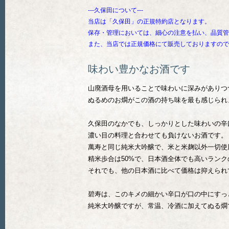
---久保田について---
当店は「久保田」の正規特約店となります。
保存・管理においては、細心の注意を払い、品質管
また、当店では正規価格にて販売しておりますので
味わい豊かなお酒です
山廃酒母を用いることで味わいに深みがありつ
ぬるめのお燗がこの酒の持ち味を最も感じられ
久保田のなかでも、しっかりとした味わいの辛
濃い目の料理と合わせても負けないお酒です。
萬寿と同じ純米大吟醸で、米と米麹以外一切使
精米歩合は50%で、日本酒全体でも高いランク
それでも、他の日本酒に比べて価格は抑えられ
碧寿は、このキメの細かい辛口が口の中にすっ
純米大吟醸ですが、常温、冷酒に加えてぬる燗