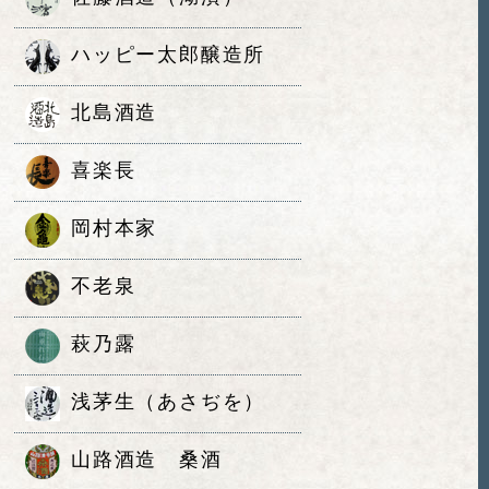
ハッピー太郎醸造所
北島酒造
喜楽長
岡村本家
不老泉
萩乃露
浅茅生（あさぢを）
山路酒造 桑酒