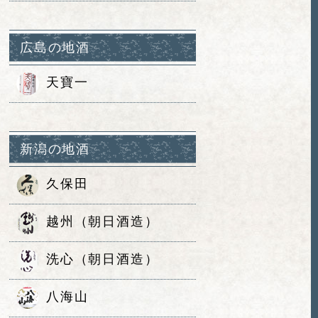
広島の地酒
天寶一
新潟の地酒
久保田
越州（朝日酒造）
洗心（朝日酒造）
八海山