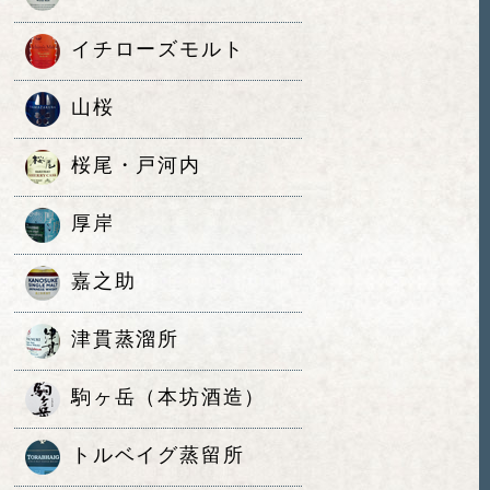
イチローズモルト
山桜
桜尾・戸河内
厚岸
嘉之助
津貫蒸溜所
駒ヶ岳（本坊酒造）
トルベイグ蒸留所