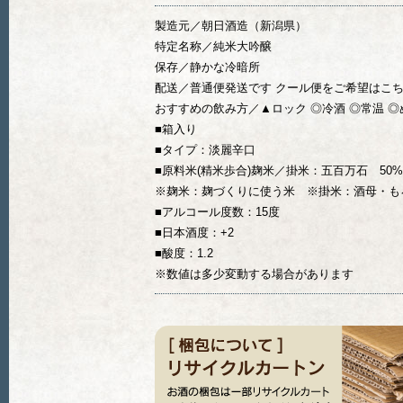
製造元／朝日酒造（新潟県）
特定名称／純米大吟醸
保存／静かな冷暗所
配送／普通便発送です クール便をご希望はこ
おすすめの飲み方／▲ロック ◎冷酒 ◎常温 ◎
■箱入り
■タイプ：淡麗辛口
■原料米(精米歩合)麹米／掛米：五百万石 50%
※麹米：麹づくりに使う米 ※掛米：酒母・も
■アルコール度数：15度
■日本酒度：+2
■酸度：1.2
※数値は多少変動する場合があります