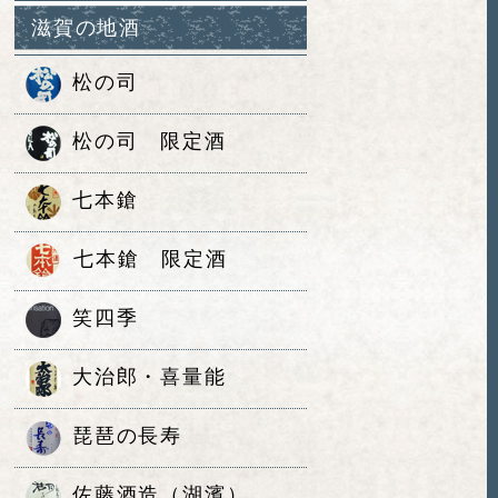
滋賀の地酒
松の司
松の司 限定酒
七本鎗
七本鎗 限定酒
笑四季
大治郎・喜量能
琵琶の長寿
佐藤酒造（湖濱）