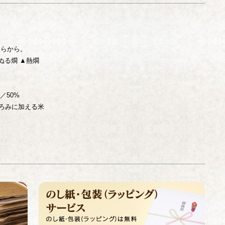
ちらから。
ぬる燗 ▲熱燗
／50%
ろみに加える米