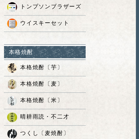
トンプソンブラザーズ
ウイスキーセット
本格焼酎
本格焼酎〔芋〕
本格焼酎〔麦〕
本格焼酎〔米〕
晴耕雨読・不二才
つくし〔麦焼酎〕