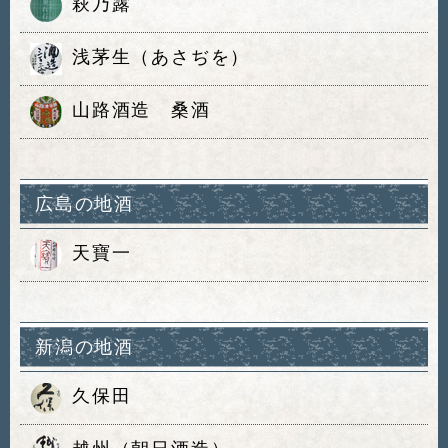
萩乃露
浅茅生（あさぢを）
山路酒造 桑酒
広島の地酒
天寶一
新潟の地酒
久保田