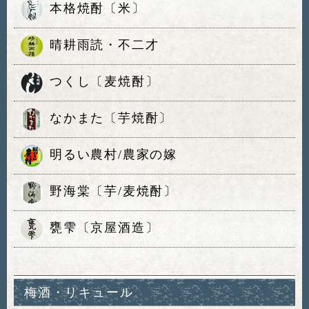
本格焼酎〔米〕
晴耕雨読・不二才
つくし〔麦焼酎〕
なかまた〔芋焼酎〕
明るい農村/農家の嫁
野海棠〔芋/麦焼酎〕
甕雫〔京屋酒造〕
梅酒・リキュール