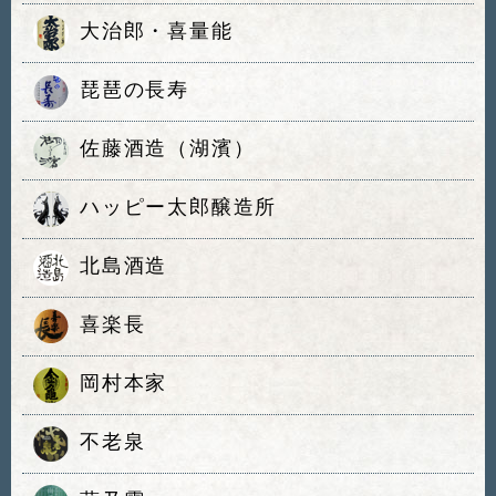
大治郎・喜量能
琵琶の長寿
佐藤酒造（湖濱）
ハッピー太郎醸造所
北島酒造
喜楽長
岡村本家
不老泉