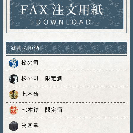
滋賀の地酒
松の司
松の司 限定酒
七本鎗
七本鎗 限定酒
笑四季