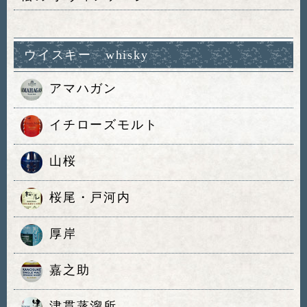
ウイスキー whisky
アマハガン
イチローズモルト
山桜
桜尾・戸河内
厚岸
嘉之助
津貫蒸溜所