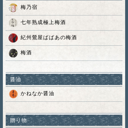
梅乃宿
七年熟成極上梅酒
紀州鶯屋ばばあの梅酒
梅酒
醤油
かねなか醤油
贈り物