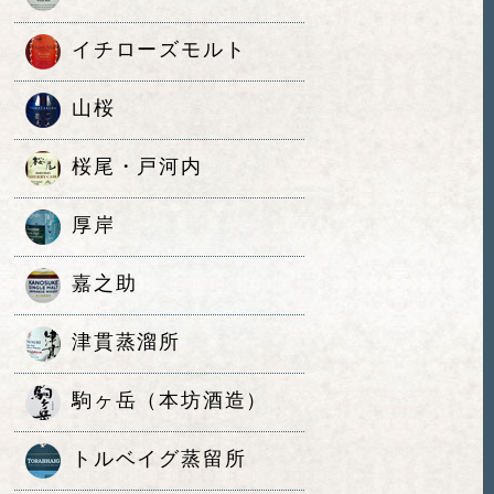
イチローズモルト
山桜
桜尾・戸河内
厚岸
嘉之助
津貫蒸溜所
駒ヶ岳（本坊酒造）
トルベイグ蒸留所