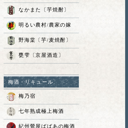
なかまた〔芋焼酎〕
明るい農村/農家の嫁
野海棠〔芋/麦焼酎〕
甕雫〔京屋酒造〕
梅酒・リキュール
梅乃宿
七年熟成極上梅酒
紀州鶯屋ばばあの梅酒