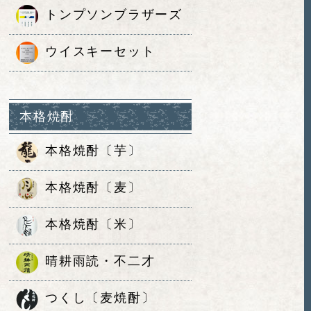
トンプソンブラザーズ
ウイスキーセット
本格焼酎
本格焼酎〔芋〕
本格焼酎〔麦〕
本格焼酎〔米〕
晴耕雨読・不二才
つくし〔麦焼酎〕