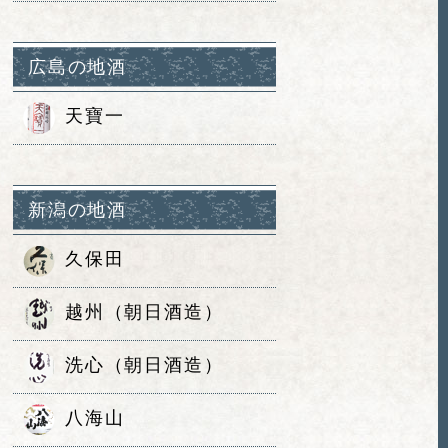
広島の地酒
天寶一
新潟の地酒
久保田
越州（朝日酒造）
洗心（朝日酒造）
八海山