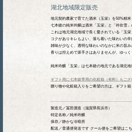
湖北地域限定販売
地元契約農家で育てた酒米（玉栄）を50%精
七本鎗の純米吟醸は酒米「玉栄」と「吟吹雪」
これは地元湖北地域で長く愛されている「玉栄
コクがありキレもよい、落ち着いた味わいの辛
雑味が少なく、透明な味わいのなかに米の旨み
香りは控えめで派手さはありませんが、ゆっく
純米吟醸「玉栄」は七本鎗の地元である湖北地
ギフト用に七本鎗専用の化粧箱（有料）もござ
贈り物や化粧箱入りをご希望の方は、ギフト箱
製造元／冨田酒造（滋賀県長浜市）
特定名称／純米吟醸
保存／静かな冷暗所
配送／普通便発送です クール便をご希望はこ