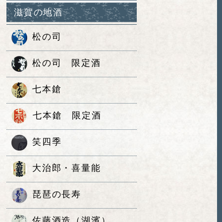
滋賀の地酒
松の司
松の司 限定酒
七本鎗
七本鎗 限定酒
笑四季
大治郎・喜量能
琵琶の長寿
佐藤酒造（湖濱）