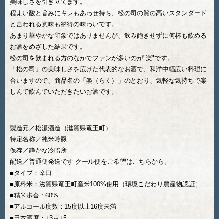
美味しさを引き立てます。
程よい酸と旨みにキレもあわせ持ち、松の司の質の高いスタンダード
と言われる意味も納得の味わいです。
あまり華やかな印象ではありませんが、飲み飽きせずに何杯も飲める
お酒をめざした結果です。
松の司を飲まれる方のなかでファンが多いのが"楽"です。
「松の司」の美味しさを広げた代表的なお酒で、和洋中幅広い料理に
合いますので、商品名の「楽（らく）」のとおり、気軽な気持ちで楽
しんで飲んでいただきたいお酒です。
製造元／松瀬酒造（滋賀県竜王町）
特定名称／純米吟醸
保存／静かな冷暗所
配送／普通便発送です クール便をご希望はこちらから。
■タイプ：辛口
■原料米：滋賀県竜王町産米100%使用（環境こだわり農産物認証）
■精米歩合：60%
■アルコール度数：15度以上16度未満
■日本酒度：+3～+5