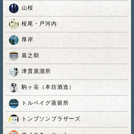
山桜
桜尾・戸河内
厚岸
嘉之助
津貫蒸溜所
駒ヶ岳（本坊酒造）
トルベイグ蒸留所
トンプソンブラザーズ