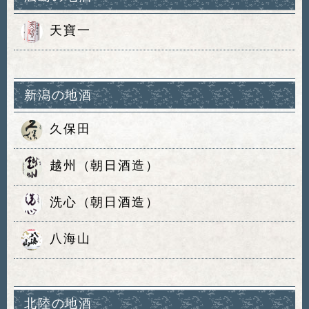
天寶一
新潟の地酒
久保田
越州（朝日酒造）
洗心（朝日酒造）
八海山
北陸の地酒