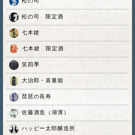
松の司
松の司 限定酒
七本鎗
七本鎗 限定酒
笑四季
大治郎・喜量能
琵琶の長寿
佐藤酒造（湖濱）
ハッピー太郎醸造所