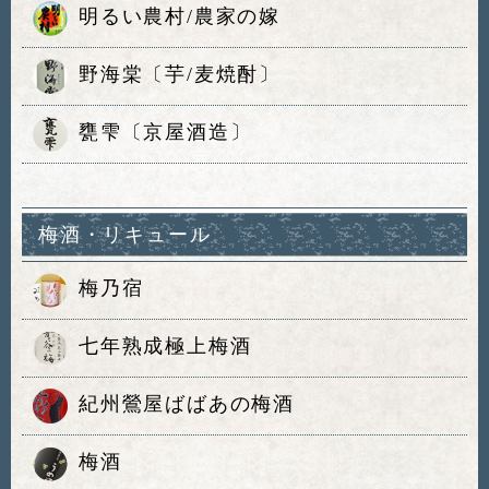
明るい農村/農家の嫁
野海棠〔芋/麦焼酎〕
甕雫〔京屋酒造〕
梅酒・リキュール
梅乃宿
七年熟成極上梅酒
紀州鶯屋ばばあの梅酒
梅酒