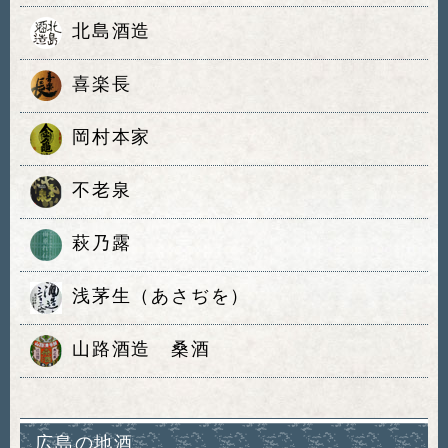
北島酒造
喜楽長
岡村本家
不老泉
萩乃露
浅茅生（あさぢを）
山路酒造 桑酒
広島の地酒