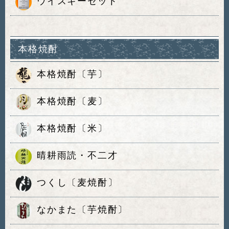
ウイスキーセット
本格焼酎
本格焼酎〔芋〕
本格焼酎〔麦〕
本格焼酎〔米〕
晴耕雨読・不二才
つくし〔麦焼酎〕
なかまた〔芋焼酎〕