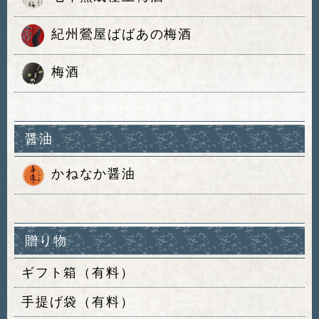
紀州鶯屋ばばあの梅酒
梅酒
醤油
かねなか醤油
贈り物
ギフト箱（有料）
手提げ袋（有料）