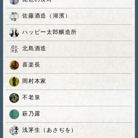
佐藤酒造（湖濱）
ハッピー太郎醸造所
北島酒造
喜楽長
岡村本家
不老泉
萩乃露
浅茅生（あさぢを）