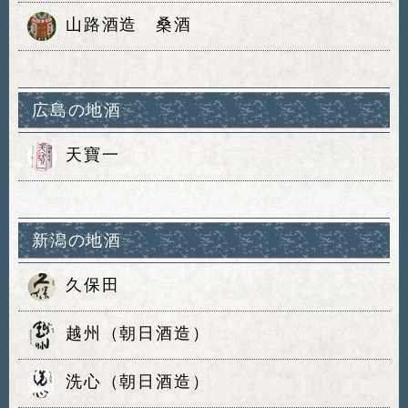
山路酒造 桑酒
広島の地酒
天寶一
新潟の地酒
久保田
越州（朝日酒造）
洗心（朝日酒造）