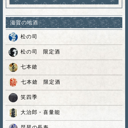
滋賀の地酒
松の司
松の司 限定酒
七本鎗
七本鎗 限定酒
笑四季
大治郎・喜量能
琵琶の長寿