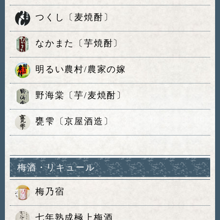
つくし〔麦焼酎〕
なかまた〔芋焼酎〕
明るい農村/農家の嫁
野海棠〔芋/麦焼酎〕
甕雫〔京屋酒造〕
梅酒・リキュール
梅乃宿
七年熟成極上梅酒