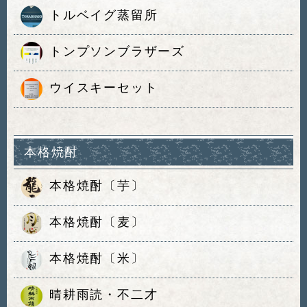
トルベイグ蒸留所
トンプソンブラザーズ
ウイスキーセット
本格焼酎
本格焼酎〔芋〕
本格焼酎〔麦〕
本格焼酎〔米〕
晴耕雨読・不二才