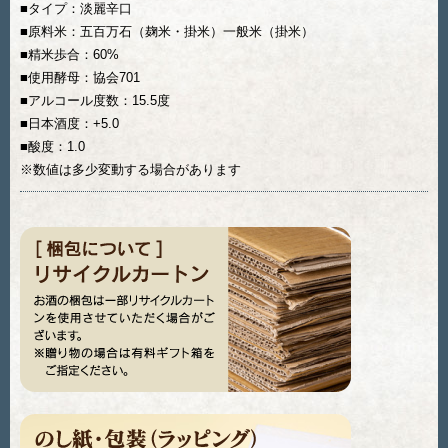
■タイプ：淡麗辛口
■原料米：五百万石（麹米・掛米）一般米（掛米）
■精米歩合：60%
■使用酵母：協会701
■アルコール度数：15.5度
■日本酒度：+5.0
■酸度：1.0
※数値は多少変動する場合があります