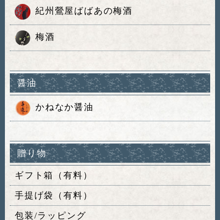
紀州鶯屋ばばあの梅酒
梅酒
醤油
かねなか醤油
贈り物
ギフト箱（有料）
手提げ袋（有料）
包装/ラッピング