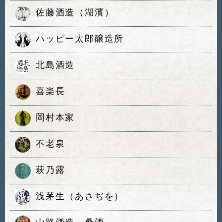
佐藤酒造（湖濱）
ハッピー太郎醸造所
北島酒造
喜楽長
岡村本家
不老泉
萩乃露
浅茅生（あさぢを）