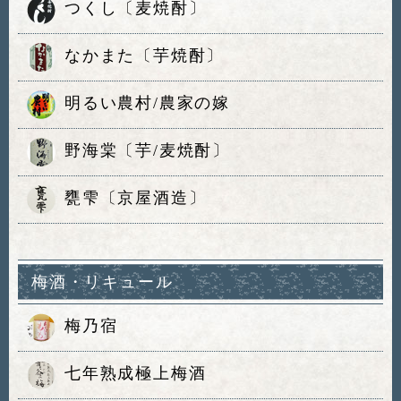
つくし〔麦焼酎〕
なかまた〔芋焼酎〕
明るい農村/農家の嫁
野海棠〔芋/麦焼酎〕
甕雫〔京屋酒造〕
梅酒・リキュール
梅乃宿
七年熟成極上梅酒