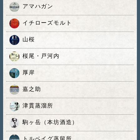
アマハガン
イチローズモルト
山桜
桜尾・戸河内
厚岸
嘉之助
津貫蒸溜所
駒ヶ岳（本坊酒造）
トルベイグ蒸留所