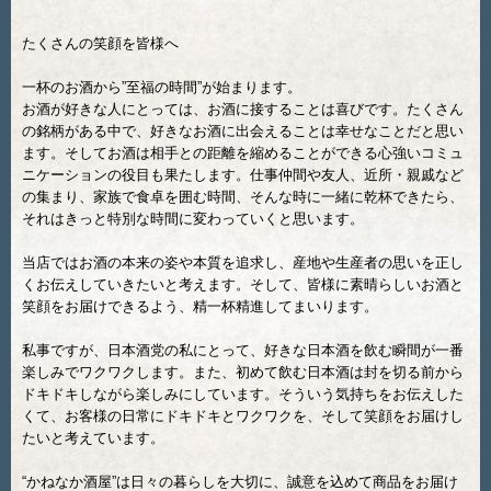
たくさんの笑顔を皆様へ
一杯のお酒から”至福の時間”が始まります。
お酒が好きな人にとっては、お酒に接することは喜びです。たくさん
の銘柄がある中で、好きなお酒に出会えることは幸せなことだと思い
ます。そしてお酒は相手との距離を縮めることができる心強いコミュ
ニケーションの役目も果たします。仕事仲間や友人、近所・親戚など
の集まり、家族で食卓を囲む時間、そんな時に一緒に乾杯できたら、
それはきっと特別な時間に変わっていくと思います。
当店ではお酒の本来の姿や本質を追求し、産地や生産者の思いを正し
くお伝えしていきたいと考えます。そして、皆様に素晴らしいお酒と
笑顔をお届けできるよう、精一杯精進してまいります。
私事ですが、日本酒党の私にとって、好きな日本酒を飲む瞬間が一番
楽しみでワクワクします。また、初めて飲む日本酒は封を切る前から
ドキドキしながら楽しみにしています。そういう気持ちをお伝えした
くて、お客様の日常にドキドキとワクワクを、そして笑顔をお届けし
たいと考えています。
“かねなか酒屋”は日々の暮らしを大切に、誠意を込めて商品をお届け