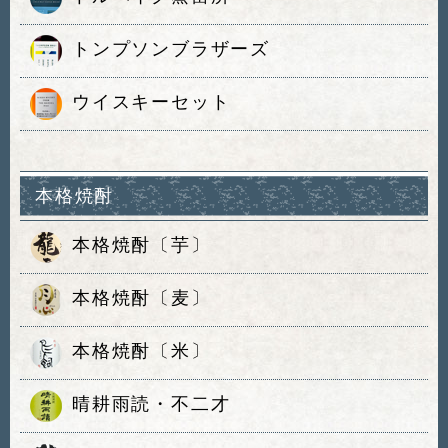
トンプソンブラザーズ
ウイスキーセット
本格焼酎
本格焼酎〔芋〕
本格焼酎〔麦〕
本格焼酎〔米〕
晴耕雨読・不二才