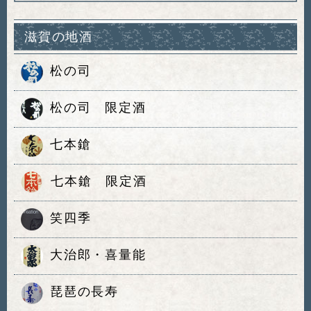
滋賀の地酒
松の司
松の司 限定酒
七本鎗
七本鎗 限定酒
笑四季
大治郎・喜量能
琵琶の長寿