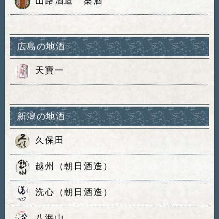
山路酒造 桑酒
広島の地酒
天寶一
新潟の地酒
久保田
越州（朝日酒造）
洗心（朝日酒造）
八海山